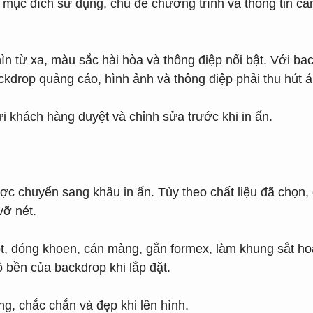
n mục đích sử dụng, chủ đề chương trình và thông tin cầ
ìn từ xa, màu sắc hài hòa và thông điệp nổi bật. Với ba
backdrop quảng cáo, hình ảnh và thông điệp phải thu hút 
ửi khách hàng duyệt và chỉnh sửa trước khi in ấn.
ược chuyển sang khâu in ấn. Tùy theo chất liệu đã chọn
vỡ nét.
ọt, đóng khoen, cán màng, gắn formex, làm khung sắt h
 bền của backdrop khi lắp đặt.
g, chắc chắn và đẹp khi lên hình.