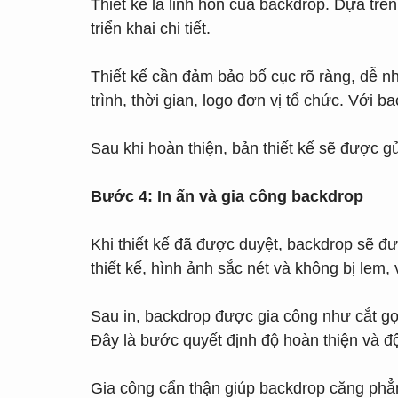
Thiết kế là linh hồn của backdrop. Dựa trê
triển khai chi tiết.
Thiết kế cần đảm bảo bố cục rõ ràng, dễ nh
trình, thời gian, logo đơn vị tổ chức. Với 
Sau khi hoàn thiện, bản thiết kế sẽ được g
Bước 4: In ấn và gia công backdrop
Khi thiết kế đã được duyệt, backdrop sẽ đ
thiết kế, hình ảnh sắc nét và không bị lem, 
Sau in, backdrop được gia công như cắt g
Đây là bước quyết định độ hoàn thiện và độ
Gia công cẩn thận giúp backdrop căng phẳn